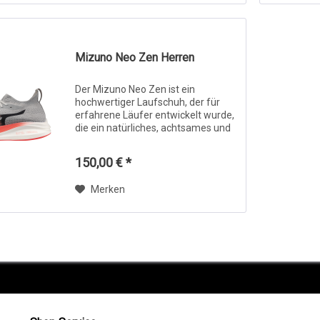
Mizuno Neo Zen Herren
Der Mizuno Neo Zen ist ein
hochwertiger Laufschuh, der für
erfahrene Läufer entwickelt wurde,
die ein natürliches, achtsames und
effizientes Laufgefühl suchen. Mit
einer flachen Sohlengeometrie und
150,00 € *
0 mm Sprengung fördert er eine...
Merken