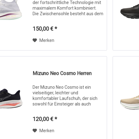
der fortschrittliche Technologie mit
maximalem Komfort kombiniert.
Die Zwischensohle besteht aus dem
neuen Enerzy Nxt-Schaum, der mit
Stickstoff injiziert ist. Es bietet ein
150,00 € *
extra weiches und...
Merken
Mizuno Neo Cosmo Herren
Der Mizuno Neo Cosmo ist ein
vielseitiger, leichter und
komfortabler Laufschuh, der sich
sowohl für Einsteiger als auch
erfahrene Läufer eignet.
Ausgestattet mit der innovativen
120,00 € *
Mizuno Enerzy NXT Zwischensohle,
bietet er eine...
Merken