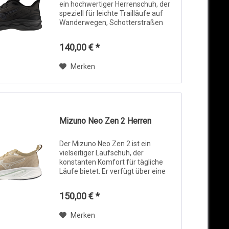
ein hochwertiger Herrenschuh, der
speziell für leichte Trailläufe auf
Wanderwegen, Schotterstraßen
sowie für Walker und Nordic Walker
konzipiert wurde. Er eignet sich
140,00 € *
perfekt für alle
Wetterbedingungen...
Merken
Mizuno Neo Zen 2 Herren
Der Mizuno Neo Zen 2 ist ein
vielseitiger Laufschuh, der
konstanten Komfort für tägliche
Läufe bietet. Er verfügt über eine
Zwischensohle aus Enerzy NXT-
Schaum, die hervorragende
150,00 € *
Dämpfung und Energierückgabe
kombiniert und dabei sehr...
Merken