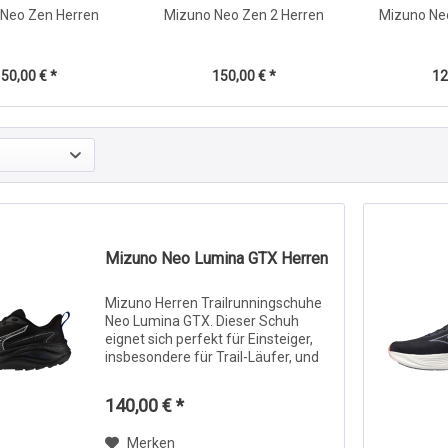
Neo Zen Herren
Mizuno Neo Zen 2 Herren
Mizuno Ne
50,00 € *
150,00 € *
12
Mizuno Neo Lumina GTX Herren
Mizuno Herren Trailrunningschuhe
Neo Lumina GTX. Dieser Schuh
eignet sich perfekt für Einsteiger,
insbesondere für Trail-Läufer, und
bietet eine ausgewogene Mischung
aus Dämpfung, Grip und Stabilität.
140,00 € *
MIZUNO ENERZY in der Sohle sorgt
für...
Merken