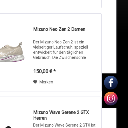
Mizuno Neo Zen 2 Damen
Der Mizuno Neo Zen 2 ist ein
vielseitiger Laufschuh, speziell
entwickelt für den täglichen
Gebrauch. Die Zwischensohle
besteht aus Enerzy NXT-Schaum,
der eine hervorragende Dämpfung
150,00 € *
sowie eine hohe Energierückgabe
bietet und gleichzeitig...
Merken
Mizuno Wave Serene 2 GTX
Herren
Der Mizuno Wave Serene 2 GTX ist