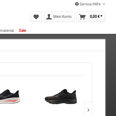
Service/Hilfe
Mein Konto
0,00 € *
smaterial
Sale