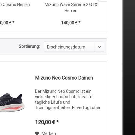
o Cosmo Herren
Mizuno Wave Serene 2 GTX
Mizuno Ne
Herren
He
0,00 € *
140,00 € *
140
Sortierung:
Mizuno Neo Cosmo Damen
Der Mizuno Neo Cosmo ist ein
vielseitiger Laufschuh, ideal für
tägliche Läufe und
Trainingseinheiten. Er verfügt über
eine Zwischensohle mit der Mizuno
Enerzy NXT-Technologie, die
120,00 € *
hervorragende Dämpfung und
Energierückgabe bietet und...
Merken