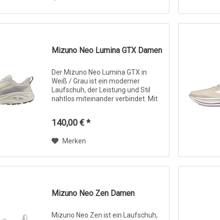
Mizuno Neo Lumina GTX Damen
Der Mizuno Neo Lumina GTX in
Weiß / Grau ist ein moderner
Laufschuh, der Leistung und Stil
nahtlos miteinander verbindet. Mit
einem schlanken, minimalistischen
Design wird die klare weiße Basis
140,00 € *
durch elegante graue Akzente
ergänzt, was...
Merken
Mizuno Neo Zen Damen
Mizuno Neo Zen ist ein Laufschuh,