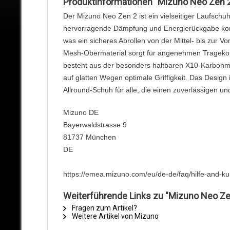
Produktinformationen "Mizuno Neo Zen 2
Der Mizuno Neo Zen 2 ist ein vielseitiger Laufschu
hervorragende Dämpfung und Energierückgabe kombin
was ein sicheres Abrollen von der Mittel- bis zur 
Mesh-Obermaterial sorgt für angenehmen Tragekom
besteht aus der besonders haltbaren X10-Karbonmisc
auf glatten Wegen optimale Griffigkeit. Das Design
Allround-Schuh für alle, die einen zuverlässigen 
Mizuno DE
Bayerwaldstrasse 9
81737 München
DE
https://emea.mizuno.com/eu/de-de/faq/hilfe-and-k
Weiterführende Links zu "Mizuno Neo Ze
Fragen zum Artikel?
Weitere Artikel von Mizuno