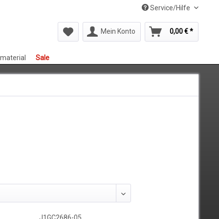
Service/Hilfe
Mein Konto
0,00 € *
smaterial
Sale
J1GC2686-05