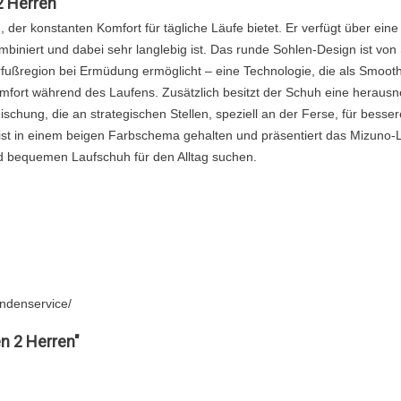
 Herren"
h, der konstanten Komfort für tägliche Läufe bietet. Er verfügt über 
iert und dabei sehr langlebig ist. Das runde Sohlen-Design ist von Sp
Vorfußregion bei Ermüdung ermöglicht – eine Technologie, die als Smoo
fort während des Laufens. Zusätzlich besitzt der Schuh eine heraus
hung, die an strategischen Stellen, speziell an der Ferse, für besser
 ist in einem beigen Farbschema gehalten und präsentiert das Mizuno-Lo
und bequemen Laufschuh für den Alltag suchen.
undenservice/
n 2 Herren"