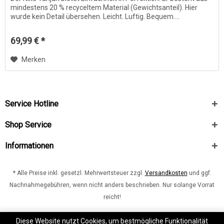
mindestens 20 % recyceltem Material (Gewichtsanteil). Hier
wurde kein Detail übersehen. Leicht. Luftig. Bequem....
69,99 € *
Merken
Service Hotline
Shop Service
Informationen
* Alle Preise inkl. gesetzl. Mehrwertsteuer zzgl.
Versandkosten
und ggf.
Nachnahmegebühren, wenn nicht anders beschrieben. Nur solange Vorrat
reicht!
Kontakt
shop.burdenski-sportswear.com
Diese Website nutzt Cookies, um bestmögliche Funktionalität