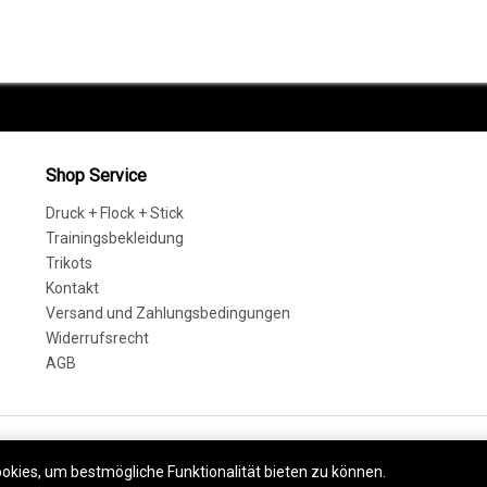
Shop Service
Druck + Flock + Stick
Trainingsbekleidung
Trikots
Kontakt
Versand und Zahlungsbedingungen
Widerrufsrecht
AGB
steuer zzgl.
Versandkosten
und ggf. Nachnahmegebühren, wenn nicht anders besc
okies, um bestmögliche Funktionalität bieten zu können.
Mehr erfahre