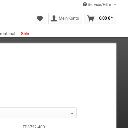
Service/Hilfe
Mein Konto
0,00 € *
smaterial
Sale
FD6722-400