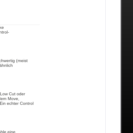
ke
trol-
chwertig (meist
ähnlich
t Low Cut oder
edem Move,
Ein echter Control
ohle eine