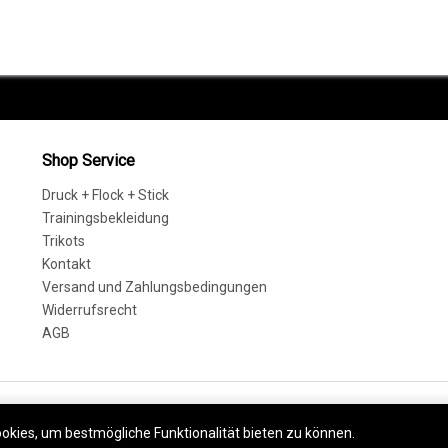
Shop Service
Druck + Flock + Stick
Trainingsbekleidung
Trikots
Kontakt
Versand und Zahlungsbedingungen
Widerrufsrecht
AGB
steuer zzgl.
Versandkosten
und ggf. Nachnahmegebühren, wenn nicht anders besc
okies, um bestmögliche Funktionalität bieten zu können.
Mehr erfahre