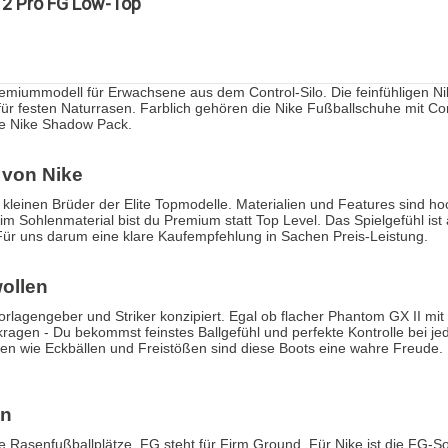
 2 Pro FG Low-Top"
remiummodell für Erwachsene aus dem Control-Silo. Die feinfühligen Ni
 festen Naturrasen. Farblich gehören die Nike Fußballschuhe mit Con
ie Nike Shadow Pack.
von Nike
kleinen Brüder der Elite Topmodelle. Materialien und Features sind ho
 Sohlenmaterial bist du Premium statt Top Level. Das Spielgefühl ist 
r. Für uns darum eine klare Kaufempfehlung in Sachen Preis-Leistung.
wollen
orlagengeber und Striker konzipiert. Egal ob flacher Phantom GX II mi
ragen - Du bekommst feinstes Ballgefühl und perfekte Kontrolle bei j
nen wie Eckbällen und Freistößen sind diese Boots eine wahre Freude. 
en
e Rasenfußballplätze. FG steht für Firm Ground. Für Nike ist die FG-S