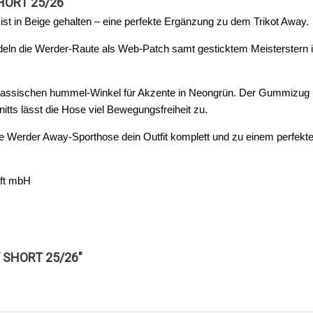
HORT 25/26"
 in Beige gehalten – eine perfekte Ergänzung zu dem Trikot Away.
edeln die Werder-Raute als Web-Patch samt gesticktem Meisterstern
lassischen hummel-Winkel für Akzente in Neongrün. Der Gummizug u
tts lässt die Hose viel Bewegungsfreiheit zu.
erder Away-Sporthose dein Outfit komplett und zu einem perfekten B
aft mbH
Y SHORT 25/26"