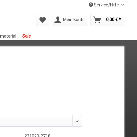
Service/Hilfe
Mein Konto
0,00 € *
smaterial
Sale
231020-2718