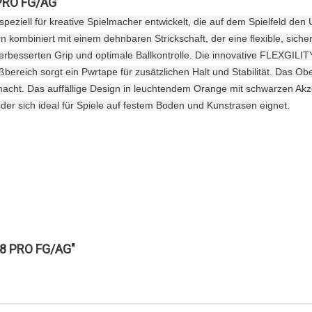
PRO FG/AG"
ziell für kreative Spielmacher entwickelt, die auf dem Spielfeld den
kombiniert mit einem dehnbaren Strickschaft, der eine flexible, siche
 verbesserten Grip und optimale Ballkontrolle. Die innovative FLEXGILIT
ßbereich sorgt ein Pwrtape für zusätzlichen Halt und Stabilität. Das O
macht. Das auffällige Design in leuchtendem Orange mit schwarzen Akz
er sich ideal für Spiele auf festem Boden und Kunstrasen eignet.
 8 PRO FG/AG"