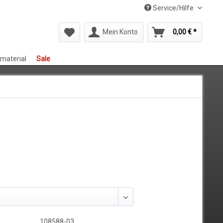
Service/Hilfe
Mein Konto
0,00 € *
smaterial
Sale
108588-03